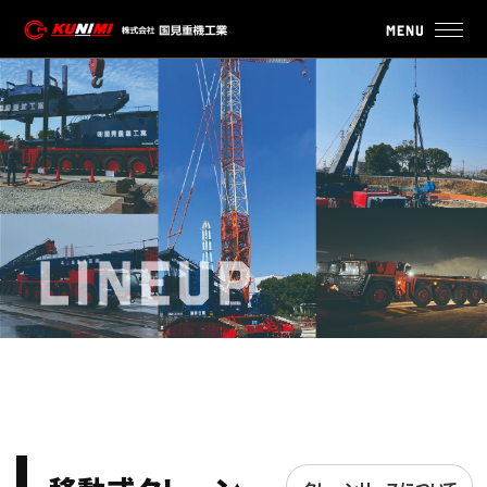
クレーンリースのお問い合わせ
事業内容
保有重機
・クレーンリース
・基礎工事
・プラント工事
・一般貨物自動車運送
最新情報
会社案内
・国見重機工業について