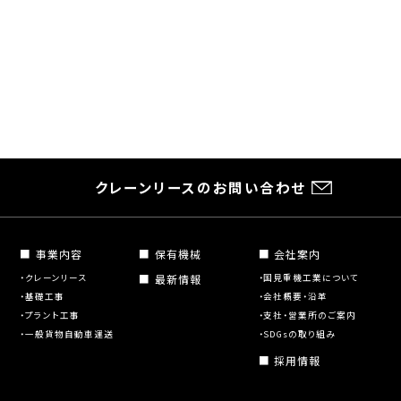
クレーンリースのお問い合わせ
■ 事業内容
■ 保有機械
■ 会社案内
・クレーンリース
■ 最新情報
・国見重機工業について
・基礎工事
・会社概要・沿革
・プラント工事
・支社・営業所のご案内
・一般貨物自動車運送
・SDGsの取り組み
■ 採用情報