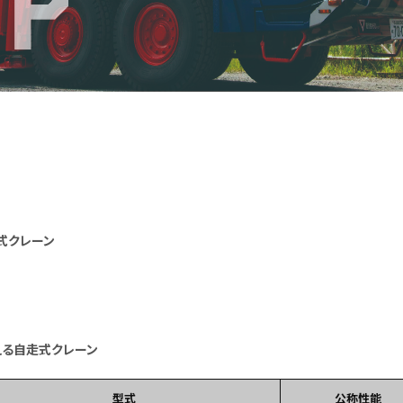
式クレーン
える自走式クレーン
型式
公称性能